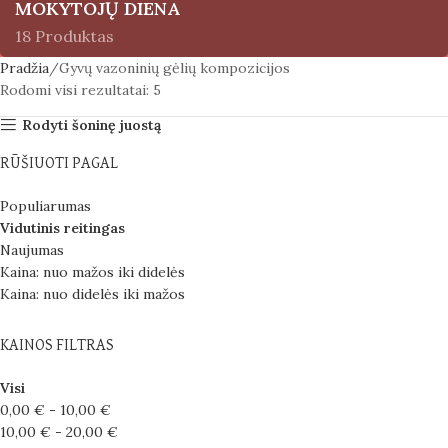
MOKYTOJŲ DIENA
18 Produktas
Pradžia
Gyvų vazoninių gėlių kompozicijos
Rodomi visi rezultatai: 5
Rodyti šoninę juostą
RŪŠIUOTI PAGAL
Populiarumas
Vidutinis reitingas
Naujumas
Kaina: nuo mažos iki didelės
Kaina: nuo didelės iki mažos
KAINOS FILTRAS
Visi
0,00
€
-
10,00
€
10,00
€
-
20,00
€