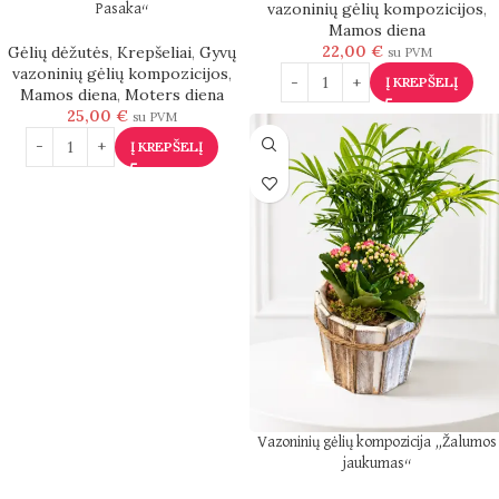
vazoninių gėlių kompozicijos
,
Pasaka“
Mamos diena
22,00
€
Gėlių dėžutės
,
Krepšeliai
,
Gyvų
su PVM
vazoninių gėlių kompozicijos
,
Į KREPŠELĮ
Mamos diena
,
Moters diena
25,00
€
su PVM
Į KREPŠELĮ
Vazoninių gėlių kompozicija „Žalumos
jaukumas“