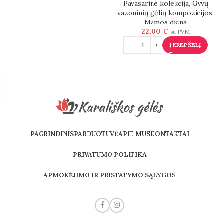
Pavasarinė kolekcija
,
Gyvų
vazoninių gėlių kompozicijos
,
Mamos diena
22,00
€
su PVM
Į KREPŠELĮ
PAGRINDINIS
PARDUOTUVĖ
APIE MUS
KONTAKTAI
PRIVATUMO POLITIKA
APMOKĖJIMO IR PRISTATYMO SĄLYGOS