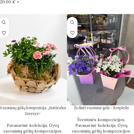
20,00
€
+
Vazoninių gėlių kompozicija „Natūralus
Žydinti vazoninė gėlė – Krepšelis
žavesys“
Šventinės kompozicijos
,
Pavasarinė kolekcija
,
Gyvų
Pavasarinė kolekcija
,
Gyvų
vazoninių gėlių kompozicijos
,
vazoninių gėlių kompozicijos
,