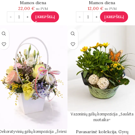
Mamos diena
Mamos diena
22,00
€
12,00
€
su PVM
su PVM
Į KREPŠELĮ
Į KREPŠELĮ
Vazoninių gėlių kompozicija „Saulėta
nuotaika“
Pavasarinė kolekcija
,
Gyvų
Dekoratyvinių gėlių kompozicija „Šviesi