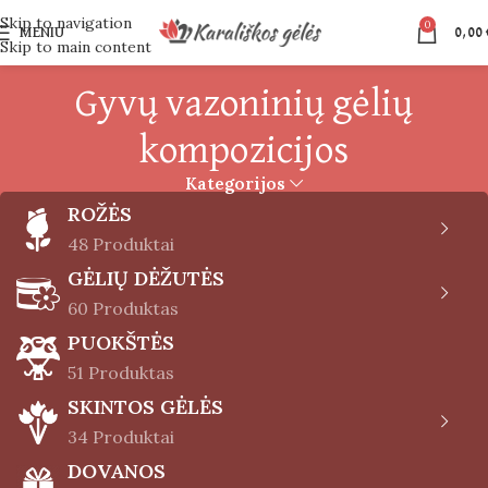
Skip to navigation
0
MENIU
0,00
Skip to main content
Gyvų vazoninių gėlių
kompozicijos
Kategorijos
ROŽĖS
48 Produktai
GĖLIŲ DĖŽUTĖS
60 Produktas
PUOKŠTĖS
51 Produktas
SKINTOS GĖLĖS
34 Produktai
DOVANOS