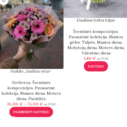
Klasikinės baltos tulpės
Šventinės kompozicijos
,
Pavasarinė kolekcija
,
Skintos
gėlės
,
Tulpės
,
Mamos diena
,
Mokytojų diena
,
Moters diena
,
Valentino diena
1,80
€
su PVM
DAUGIAU
Puokštė „Saulėtas rytas”
Gerberos
,
Šventinės
kompozicijos
,
Pavasarinė
kolekcija
,
Mamos diena
,
Moters
diena
,
Puokštės
35,00
€
–
75,00
€
su PVM
PASIRINKTI SAVYBES