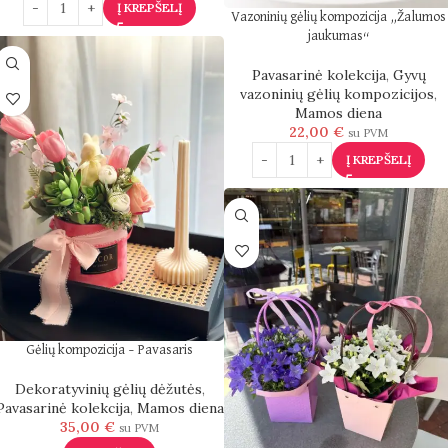
Į KREPŠELĮ
Vazoninių gėlių kompozicija „Žalumos
jaukumas“
Pavasarinė kolekcija
,
Gyvų
vazoninių gėlių kompozicijos
,
Mamos diena
22,00
€
su PVM
Į KREPŠELĮ
Gėlių kompozicija – Pavasaris
Dekoratyvinių gėlių dėžutės
,
Pavasarinė kolekcija
,
Mamos diena
35,00
€
su PVM