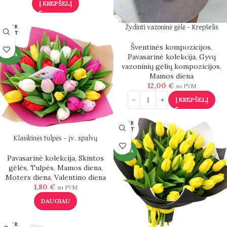
Į KREPŠELĮ
IŠPAR
Žydinti vazoninė gėlė – Krepšelis
DUOT
A
Šventinės kompozicijos
,
NAUJA
Pavasarinė kolekcija
,
Gyvų
vazoninių gėlių kompozicijos
,
Mamos diena
12,00
€
su PVM
Į KREPŠELĮ
IŠPAR
DUOT
A
Klasikinės tulpės – įv. spalvų
NAUJA
Pavasarinė kolekcija
,
Skintos
gėlės
,
Tulpės
,
Mamos diena
,
Moters diena
,
Valentino diena
1,80
€
su PVM
DAUGIAU
IŠPAR