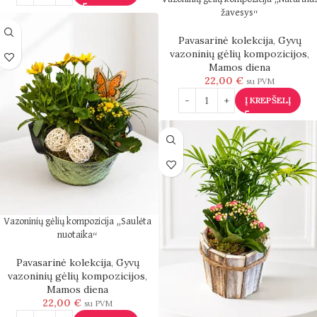
žavesys“
Pavasarinė kolekcija
,
Gyvų
vazoninių gėlių kompozicijos
,
Mamos diena
22,00
€
su PVM
Į KREPŠELĮ
Vazoninių gėlių kompozicija „Saulėta
nuotaika“
Pavasarinė kolekcija
,
Gyvų
vazoninių gėlių kompozicijos
,
Mamos diena
22,00
€
su PVM