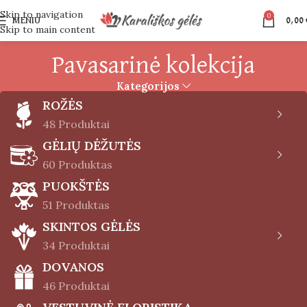
Skip to navigation
0
MENIU
0,00
Skip to main content
Pavasarinė kolekcija
Kategorijos
ROŽĖS
48 Produktai
GĖLIŲ DĖŽUTĖS
60 Produktas
PUOKŠTĖS
51 Produktas
SKINTOS GĖLĖS
34 Produktai
DOVANOS
46 Produktai