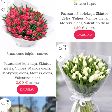
DUOT
Geltonos tulpės
A
Pavasarinė kolekcija
,
Skintos
gėlės
,
Tulpės
,
Mamos diena
,
Moters diena
,
Valentino diena
1,80
€
su PVM
DAUGIAU
IŠPAR
DUOT
A
Pilnavidurės tulpės – rausvos
Pavasarinė kolekcija
,
Skintos
gėlės
,
Tulpės
,
Mamos diena
,
Mokytojų diena
,
Moters diena
,
Valentino diena
2,00
€
su PVM
DAUGIAU
IŠPAR
DUOT
A