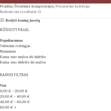
Pradžia
Šventinės kompozicijos
Pavasarinė kolekcija
Rodomi visi rezultatai: 11
Rodyti šoninę juostą
RŪŠIUOTI PAGAL
Populiarumas
Vidutinis reitingas
Naujumas
Kaina: nuo mažos iki didelės
Kaina: nuo didelės iki mažos
KAINOS FILTRAS
Visi
0,00
€
-
20,00
€
20,00
€
-
40,00
€
40,00
€
-
60,00
€
60,00
€
+