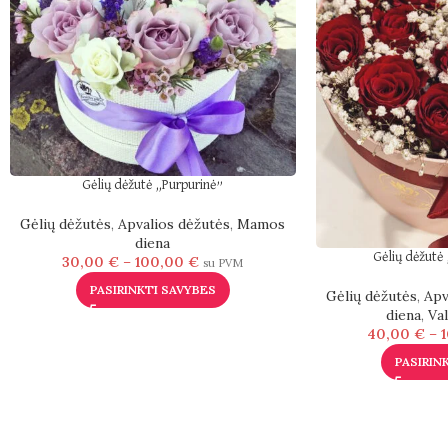
Gėlių dėžutė „Purpurinė”
Gėlių dėžutės
,
Apvalios dėžutės
,
Mamos
diena
Gėlių dėžutė
30,00
€
–
100,00
€
su PVM
PASIRINKTI SAVYBES
Gėlių dėžutės
,
Apv
diena
,
Va
40,00
€
–
PASIRIN