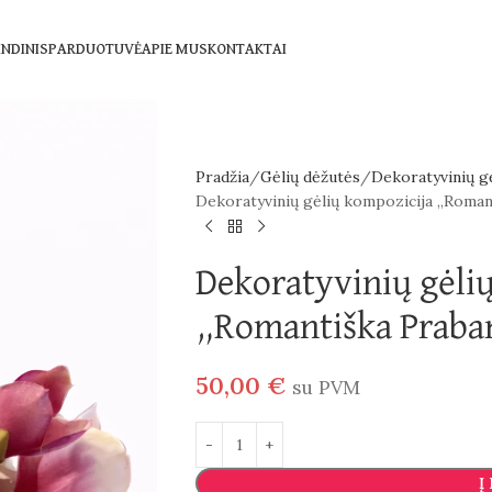
NDINIS
PARDUOTUVĖ
APIE MUS
KONTAKTAI
Pradžia
Gėlių dėžutės
Dekoratyvinių g
Dekoratyvinių gėlių kompozicija „Roman
Dekoratyvinių gėli
„Romantiška Praba
50,00
€
su PVM
Į