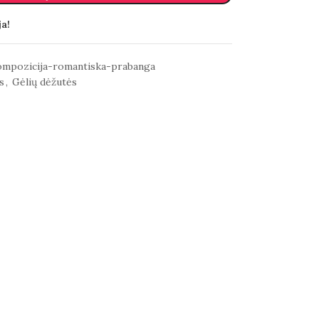
ja!
kompozicija-romantiska-prabanga
s
,
Gėlių dėžutės