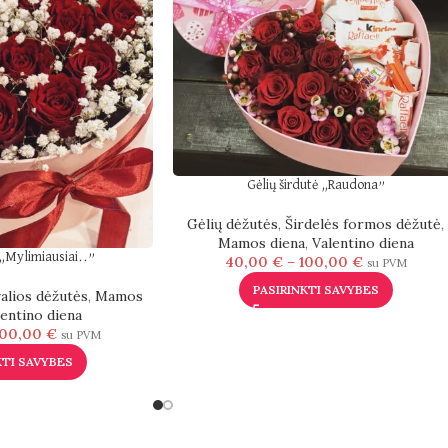
Gėlių širdutė „Raudona”
Gėlių dėžutės
,
Širdelės formos dėžutė
,
Mamos diena
,
Valentino diena
 „Mylimiausiai..”
40,00
€
–
100,00
€
su PVM
PASIRINKTI SAVYBES
alios dėžutės
,
Mamos
lentino diena
100,00
€
su PVM
KTI SAVYBES