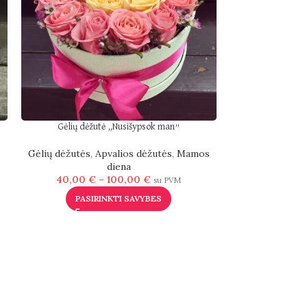
Gėlių dėžutė „Nusišypsok man”
Gėlių dėžutės
,
Apvalios dėžutės
,
Mamos
Gėlių
diena
40,00
€
–
100,00
€
Gėlių dėžutės
,
C
su PVM
PASIRINKTI SAVYBES
80,00
€
PASI