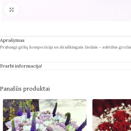
Spustelėkite norėdami padidinti
Aprašymas
Prabangi gėlių kompozicija su išraiškingais žiedais – subtilus grož
Svarbi informacija!
Panašūs produktai