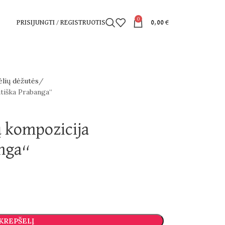
0
PRISIJUNGTI / REGISTRUOTIS
0,00
€
ėlių dėžutės
tiška Prabanga“
ų kompozicija
nga“
 KREPŠELĮ