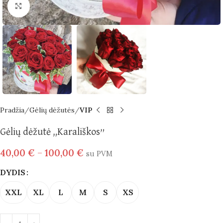
Spustelėkite norėdami padidinti
Pradžia
Gėlių dėžutės
VIP
Gėlių dėžutė „Karališkos”
40,00
€
–
100,00
€
su PVM
DYDIS
XXL
XL
L
M
S
XS