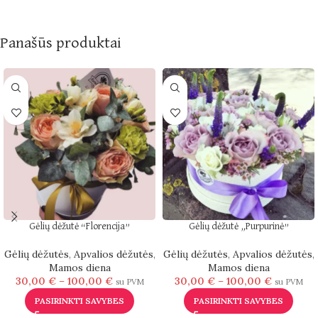
Panašūs produktai
Gėlių dėžutė “Florencija”
Gėlių dėžutė „Purpurinė”
Gėlių dėžutės
,
Apvalios dėžutės
,
Gėlių dėžutės
,
Apvalios dėžutės
,
Mamos diena
Mamos diena
30,00
€
–
100,00
€
30,00
€
–
100,00
€
su PVM
su PVM
PASIRINKTI SAVYBES
PASIRINKTI SAVYBES