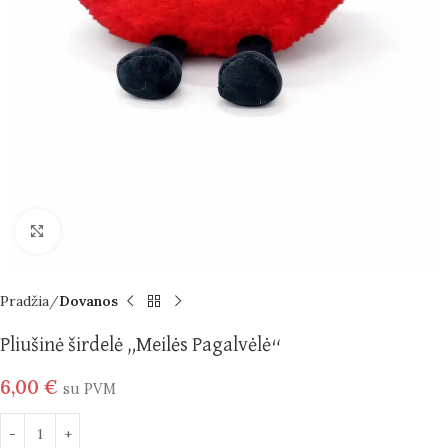
Spustelėkite norėdami padidinti
Pradžia
Dovanos
Pliušinė širdelė „Meilės Pagalvėlė“
6,00
€
su PVM