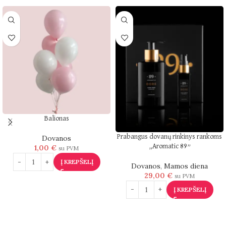
Balionas
Prabangus dovanų rinkinys rankoms
Dovanos
„Aromatic 89”
1,00
€
su PVM
Į KREPŠELĮ
Dovanos
,
Mamos diena
29,00
€
su PVM
Į KREPŠELĮ