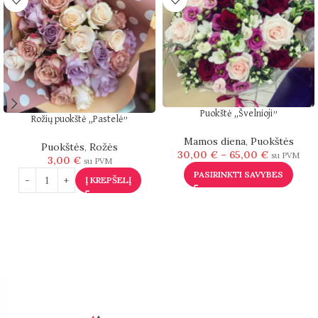
Puokštė „Švelnioji”
Rožių puokštė „Pastelė”
Mamos diena
,
Puokštės
Puokštės
,
Rožės
30,00
€
–
65,00
€
su PVM
3,00
€
su PVM
PASIRINKTI SAVYBES
Į KREPŠELĮ