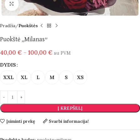
Spustelėkite norėdami padidinti
Pradžia
Puokštės
Puokštė „Milanas”
40,00
€
–
100,00
€
su PVM
DYDIS
XXL
XL
L
M
S
XS
Į KREPŠELĮ
Įsiminti prekę
Svarbi informacija!
Produkto kodas:
puokste-milanas