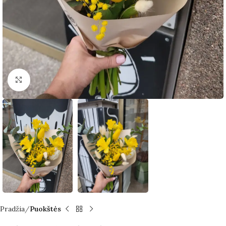
Spustelėkite norėdami padidinti
Pradžia
Puokštės