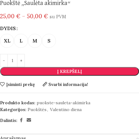
Puokštė „Saulėta akimirka“
25,00
€
–
50,00
€
su PVM
DYDIS
XL
L
M
S
Į KREPŠELĮ
Įsiminti prekę
Svarbi informacija!
Produkto kodas:
puokste-sauleta-akimirka
Kategorijos:
Puokštės
,
Valentino diena
Dalintis:
Aprašymas