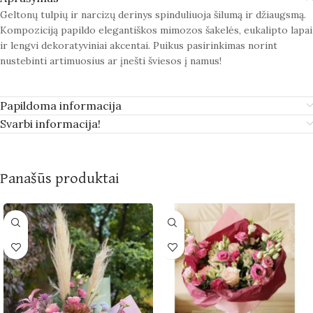
Geltonų tulpių ir narcizų derinys spinduliuoja šilumą ir džiaugsmą.
Kompoziciją papildo elegantiškos mimozos šakelės, eukalipto lapai
ir lengvi dekoratyviniai akcentai. Puikus pasirinkimas norint
nustebinti artimuosius ar įnešti šviesos į namus!
Papildoma informacija
Svarbi informacija!
Panašūs produktai