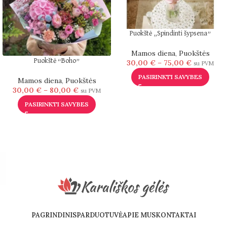
Puokštė „Spindinti šypsena”
Mamos diena
,
Puokštės
Puokštė “Boho”
30,00
€
–
75,00
€
su PVM
PASIRINKTI SAVYBES
Mamos diena
,
Puokštės
30,00
€
–
80,00
€
su PVM
PASIRINKTI SAVYBES
PAGRINDINIS
PARDUOTUVĖ
APIE MUS
KONTAKTAI