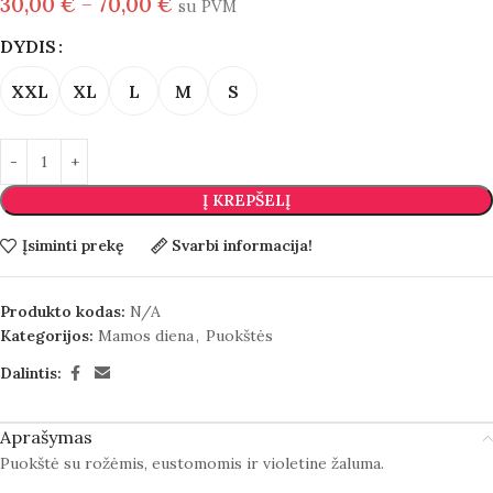
30,00
€
–
70,00
€
su PVM
DYDIS
XXL
XL
L
M
S
Į KREPŠELĮ
Įsiminti prekę
Svarbi informacija!
Produkto kodas:
N/A
Kategorijos:
Mamos diena
,
Puokštės
Dalintis:
Aprašymas
Puokštė su rožėmis, eustomomis ir violetine žaluma.