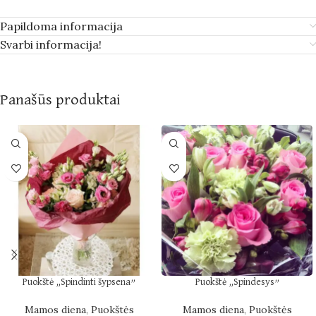
Papildoma informacija
Svarbi informacija!
Panašūs produktai
Puokštė „Spindinti šypsena”
Puokštė „Spindesys”
Mamos diena
,
Puokštės
Mamos diena
,
Puokštės