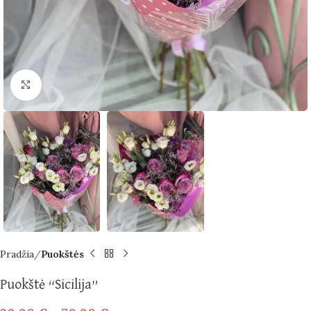
Spustelėkite norėdami padidinti
Pradžia
Puokštės
Puokštė “Sicilija”