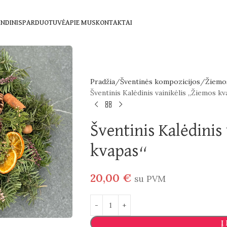
NDINIS
PARDUOTUVĖ
APIE MUS
KONTAKTAI
Pradžia
Šventinės kompozicijos
Žiemos
Šventinis Kalėdinis vainikėlis „Žiemos k
Šventinis Kalėdinis
kvapas“
20,00
€
su PVM
Į