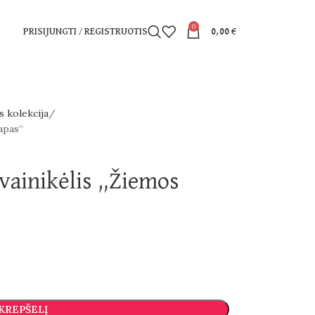
0
PRISIJUNGTI / REGISTRUOTIS
0,00
€
 kolekcija
vapas“
 vainikėlis „Žiemos
 KREPŠELĮ