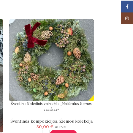
Face
Insta
Šventinis Kalėdinis vainikėlis „Natūralus žiemos
vainikas“
Šventinės kompozicijos
,
Žiemos kolekcija
30,00
€
su PVM