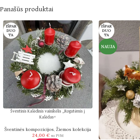
Panašūs produktai
IŠPAR
IŠPAR
DUO
DUO
TA
TA
NAUJA
Šventinis Kalėdinis vainikėlis „Rogutėmis į
Kalėdas“
Šventinės kompozicijos
,
Žiemos kolekcija
24,00
€
su PVM