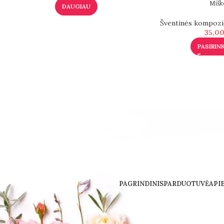
Mišk
DAUGIAU
Šventinės kompozi
35,0
PASIRIN
PAGRINDINIS
PARDUOTUVĖ
API