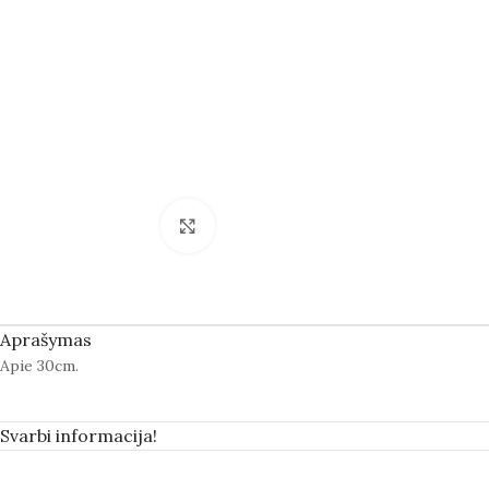
Spustelėkite norėdami padidinti
Aprašymas
Apie 30cm.
Svarbi informacija!