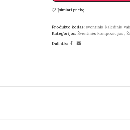
Įsiminti prekę
Produkto kodas:
sventinis-kaledinis-va
Kategorijos:
Šventinės kompozicijos
,
Ž
Dalintis: