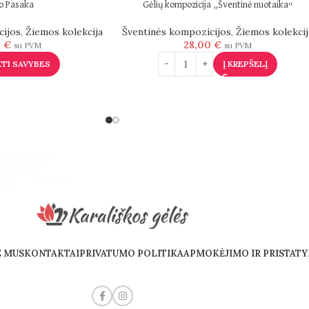
o Pasaka
Gėlių kompozicija „Šventinė nuotaika“
cijos
,
Žiemos kolekcija
Šventinės kompozicijos
,
Žiemos kolekcij
0
€
28,00
€
su PVM
su PVM
KTI SAVYBES
Į KREPŠELĮ
E MUS
KONTAKTAI
PRIVATUMO POLITIKA
APMOKĖJIMO IR PRISTAT